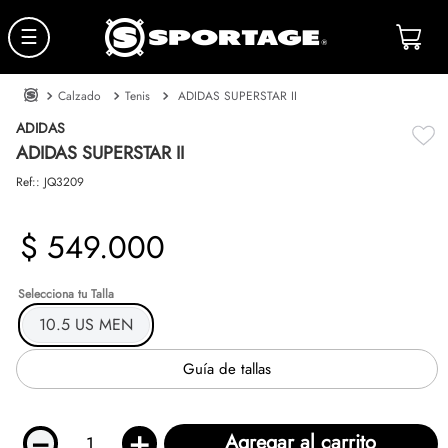
☰
Calzado
Tenis
ADIDAS SUPERSTAR II
ADIDAS
ADIDAS SUPERSTAR II
Ref:
:
JQ3209
$
549
.
000
Talla
10.5 US MEN
Guía de tallas
－
＋
Agregar al carrito