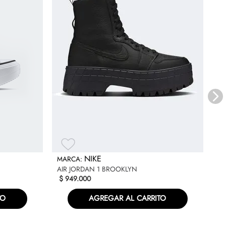
RE
$
NIKE
AIR JORDAN 1 BROOKLYN
$
949
.
000
TO
AGREGAR AL CARRITO