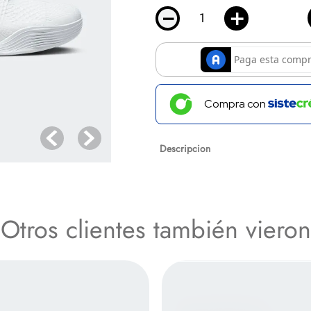
－
＋
Compra con
Descripcion
NIKE BOTA KOBE IX ELITE PR
Otros clientes también vieron
Especificaciones