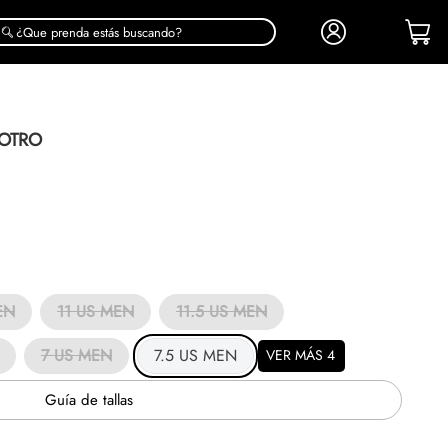
¿Que prenda estás buscando?
ROTRO
EN
11 US MEN
11.5 US MEN
7 US MEN
7.5 US MEN
VER MÁS 4
Guía de tallas