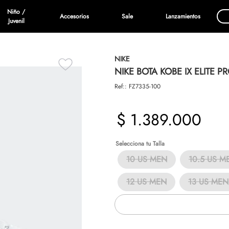
Niño /
Accesorios
Sale
Lanzamientos
Juvenil
NIKE
NIKE BOTA KOBE IX ELITE P
Ref:
:
FZ7335-100
$
1
.
389
.
000
Talla
10 US MEN
10.5 US M
12 US MEN
13 US MEN